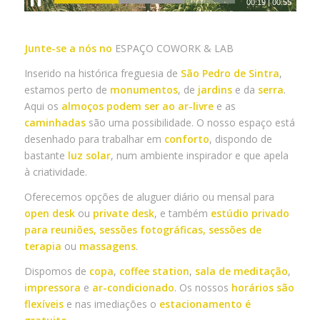
00:22
|
00:55
Junte-se a nós no
ESPAÇO COWORK & LAB
Inserido na histórica freguesia de
São Pedro de Sintra
,
estamos perto de
monumentos
, de
jardins
e da
serra
.
Aqui os
almoços podem ser ao ar-livre
e as
caminhadas
são uma possibilidade. O nosso espaço está
desenhado para trabalhar em
conforto
, dispondo de
bastante
luz solar
, num ambiente inspirador e que apela
à criatividade.
Oferecemos opções de aluguer diário ou mensal para
open desk
ou
private desk
, e também
estúdio privado
para reuniões, sessões fotográficas, sessões de
terapia
ou
massagens
.
Dispomos de
copa
,
coffee station
,
sala de meditação
,
impressora
e
ar-condicionado
. Os nossos
horários são
flexíveis
e nas imediações o
estacionamento é