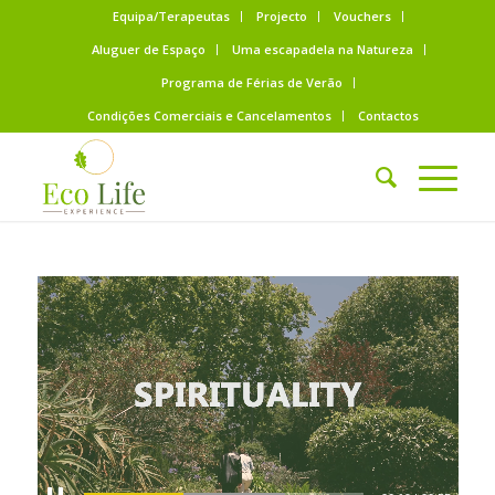
Equipa/Terapeutas
Projecto
Vouchers
Aluguer de Espaço
Uma escapadela na Natureza
Programa de Férias de Verão
Condições Comerciais e Cancelamentos
Contactos