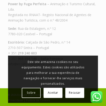
Power by Fuga Perfeita
– Animação e Turismo Cultural,
Lda.
Registada no RNAAT- Registo Nacional de Agentes de
Animação Turística, com o n.º 48/2004
Sede:
Rua da Estalagem, n.º 12
7780-020 Casével – Portugal
Escritório:
Calçada de São Pedro, n.º 14
2710-507 Sintra – Portugal
+ 351
219 240 603
+ 351
968 694 146 – Sofia Fonseca
Este site armazena cookies no seu
info@ecolife-experience.com
equipamento. Estes cookies são utilizados
para melhorar a sua experiência de
navegação e fornecer-lhe serviços mais
personalizados.
Sobre
Aceitar
Recusar
©
2026
Eco Life Experience®
by
JA Design Studio
|
Política de
Privacidade
|
Política de Cookies