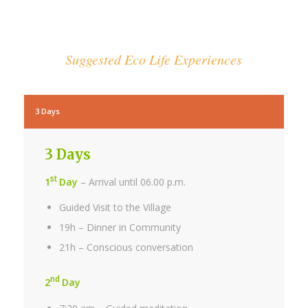
Suggested Eco Life Experiences
3 Days
3 Days
st
1
Day
– Arrival until 06.00 p.m.
Guided Visit to the Village
19h – Dinner in Community
21h – Conscious conversation
nd
2
Day