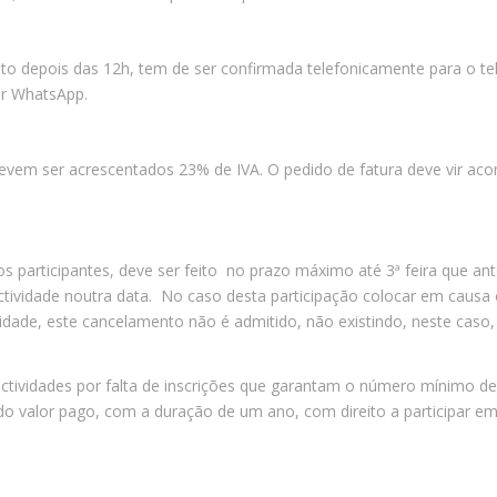
to depois das 12h, tem de ser confirmada telefonicamente para o 
or WhatsApp.
evem ser acrescentados 23% de IVA. O pedido de fatura deve vir a
s participantes, deve ser feito no prazo máximo até 3ª feira que an
 actividade noutra data. No caso desta participação colocar em caus
vidade, este cancelamento não é admitido, não existindo, neste caso, 
.
tividades por falta de inscrições que garantam o número mínimo de
do valor pago, com a duração de um ano, com direito a participar em