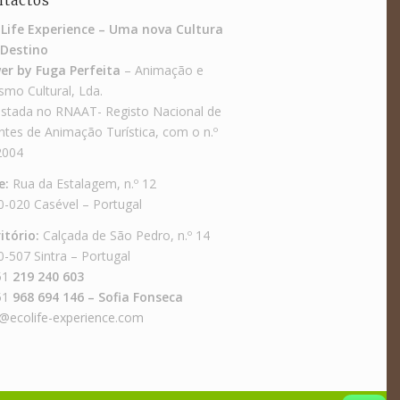
ntactos
 Life Experience – Uma nova Cultura
Destino
er by Fuga Perfeita
– Animação e
smo Cultural, Lda.
istada no RNAAT- Registo Nacional de
tes de Animação Turística, com o n.º
2004
e:
Rua da Estalagem, n.º 12
0-020 Casével – Portugal
itório:
Calçada de São Pedro, n.º 14
-507 Sintra – Portugal
51
219 240 603
51
968 694 146 – Sofia Fonseca
o@ecolife-experience.com