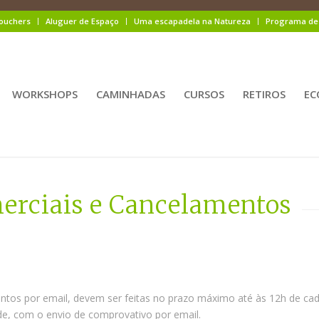
ouchers
Aluguer de Espaço
Uma escapadela na Natureza
Programa de 
WORKSHOPS
CAMINHADAS
CURSOS
RETIROS
EC
erciais e Cancelamentos
tos por email, devem ser feitas no prazo máximo até às 12h de cada
ade, com o envio de comprovativo por email.