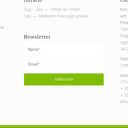
Horário
Co
Seg. – Sex. — 10h00 às 19h00
Eco
Sáb. — Mediante marcação prévia
um 
Pow
za
,
Turi
Reg
Newsletter
Agen
48/
Sed
778
Escr
2710
+ 3
+ 3
inf