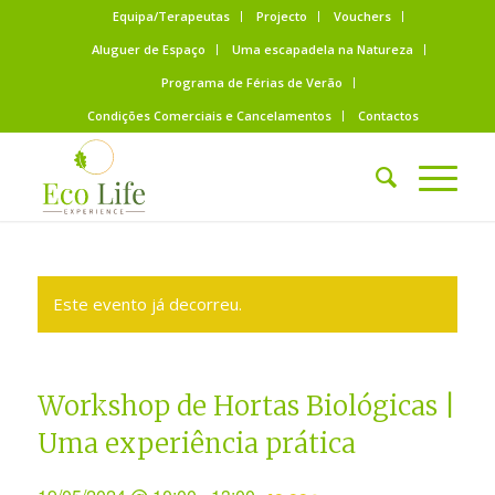
Equipa/Terapeutas
Projecto
Vouchers
Aluguer de Espaço
Uma escapadela na Natureza
Programa de Férias de Verão
Condições Comerciais e Cancelamentos
Contactos
Este evento já decorreu.
Workshop de Hortas Biológicas |
Uma experiência prática