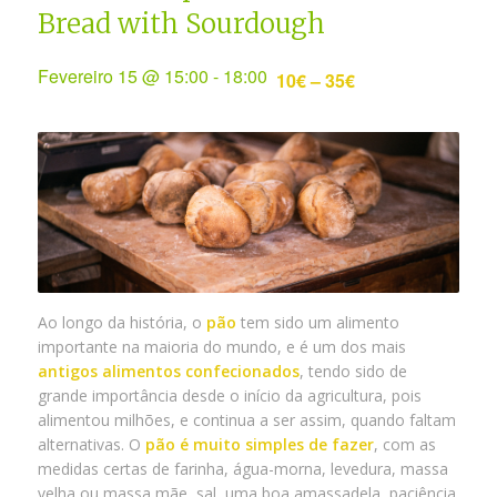
Bread with Sourdough
Fevereiro 15 @ 15:00
-
18:00
10€ – 35€
Ao longo da história, o
pão
tem sido um alimento
importante na maioria do mundo, e é um dos mais
antigos alimentos confecionados
, tendo sido de
grande importância desde o início da agricultura, pois
alimentou milhões, e continua a ser assim, quando faltam
alternativas. O
pão é muito simples de fazer
, com as
medidas certas de farinha, água-morna, levedura, massa
velha ou massa mãe, sal, uma boa amassadela, paciência