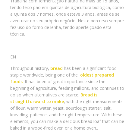
Trabalha com fermentação natural há mais de 15 anos,
tendo feito pão em quintas de agricultura biológica, como
a Quinta dos 7 nomes, onde esteve 3 anos, antes de se
aventurar no seu próprio negócio. Neste percurso sempre
fez uso do forno de lenha, tendo aperfeiçoado esta
técnica.
EN
Throughout history,
bread
has been a significant food
staple worldwide, being one of the
oldest prepared
foods
. It has been of great importance since the
beginning of agriculture, feeding millions, and continues to
do so when alternatives are scarce.
Bread is
straightforward to make
, with the right measurements
of flour, warm water, yeast, sourdough starter, salt,
kneading, patience, and the right temperature. With these
elements, you can make a delicious bread loaf that can be
baked in a wood-fired oven or a home oven..