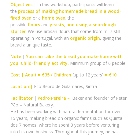
Objectives
| In this workshop, participants will learn
the
process of making homemade bread
in a wood-
fired oven
or a
home oven
; the
possible
flours
and
yeasts, and using a sourdough
starter
. We use artisan flours that come from mills still
operating in Portugal, with an
organic origin
, giving the
bread a unique taste.
Note
|
You can take the bread you make home with
you. Child-friendly activity.
Minimum group of 6 people
Cost | Adult = €35 / Children
(up to 12 years)
= €10
Location |
Eco Retiro de Galamares, Sintra
Facilitator
|
Pedro Pereira –
Baker and founder of Peter
Pão – Natural Bakery.
He has been working with natural fermentation for over
15 years, making bread on organic farms such as Quinta
dos 7 nomes, where he spent 3 years before venturing
into his own business. Throughout this journey, he has