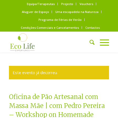
Equipa/Terapeutas
Projecto
Vouchers
Aluguer de Espaço
Uma escapadela na Natureza
Programa de Férias de Verão
Condições Comerciais e Cancelamentos
Contactos
Este evento já decorreu.
Oficina de Pão Artesanal com
Massa Mãe | com Pedro Pereira
– Workshop on Homemade