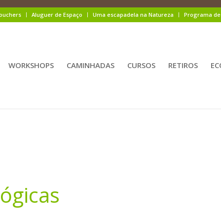
ouchers
Aluguer de Espaço
Uma escapadela na Natureza
Programa de 
WORKSHOPS
CAMINHADAS
CURSOS
RETIROS
EC
lógicas