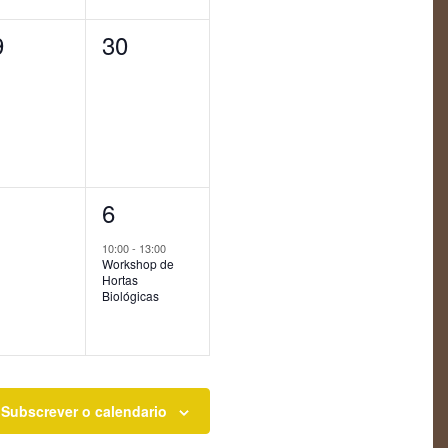
0
9
30
entos,
eventos,
1
6
entos,
evento,
10:00
-
13:00
Workshop de
Hortas
Biológicas
Subscrever o calendario