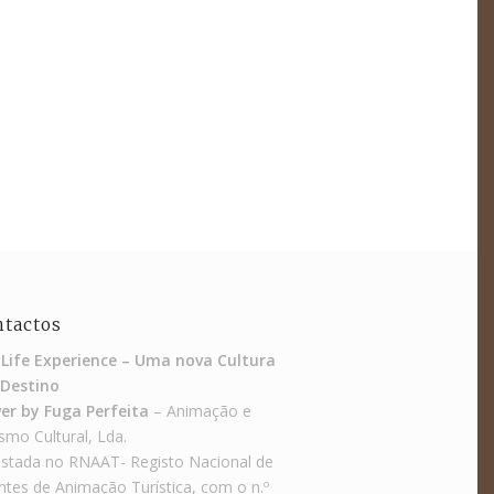
ntactos
 Life Experience – Uma nova Cultura
Destino
er by Fuga Perfeita
– Animação e
smo Cultural, Lda.
istada no RNAAT- Registo Nacional de
tes de Animação Turística, com o n.º