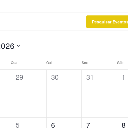
Pesquisar Evento
2026
e
Qua
Qui
Sex
Sáb
0
0
0
0
29
30
31
1
s,
eventos,
eventos,
eventos,
ev
0
0
0
0
5
6
7
8