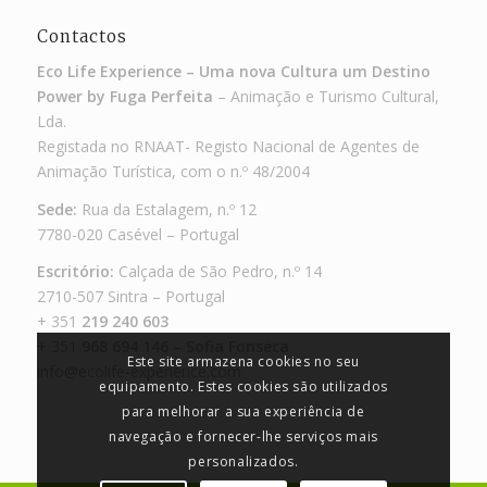
Contactos
Eco Life Experience – Uma nova Cultura um Destino
Power by Fuga Perfeita
– Animação e Turismo Cultural,
Lda.
Registada no RNAAT- Registo Nacional de Agentes de
Animação Turística, com o n.º 48/2004
Sede:
Rua da Estalagem, n.º 12
7780-020 Casével – Portugal
Escritório:
Calçada de São Pedro, n.º 14
2710-507 Sintra – Portugal
+ 351
219 240 603
+ 351
968 694 146 – Sofia Fonseca
Este site armazena cookies no seu
info@ecolife-experience.com
equipamento. Estes cookies são utilizados
para melhorar a sua experiência de
navegação e fornecer-lhe serviços mais
personalizados.