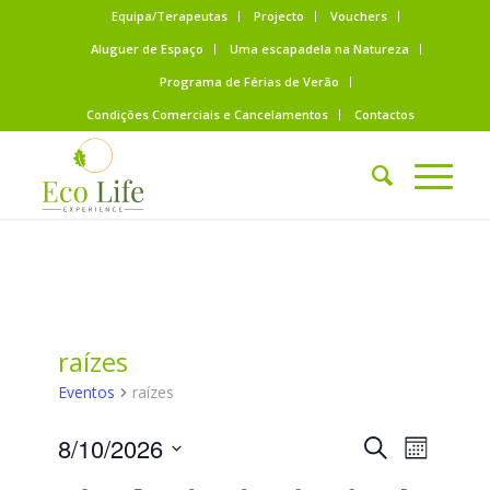
Equipa/Terapeutas
Projecto
Vouchers
Aluguer de Espaço
Uma escapadela na Natureza
Programa de Férias de Verão
Condições Comerciais e Cancelamentos
Contactos
raízes
Eventos
raízes
Eventos
Evento
8/10/2026
Pesquisar
Month
Views
Search
Selecione