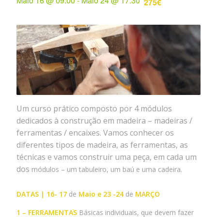
Maio 16 @ 09:00
-
Maio 24 @ 17:30
275€
Um curso prático composto por 4 módulos
dedicados à construção em madeira – madeiras /
ferramentas / encaixes.
Vamos conhecer os
diferentes tipos de madeira, as ferramentas, as
técnicas e vamos construir uma peça, em cada um
dos
módulos – um tabuleiro, um baú e uma cadeira.
DATAS | 16- 17
de
Maio e 23 -24
de
MARÇO
1 – FERRAMENTAS
Básicas individuais, que devem fazer