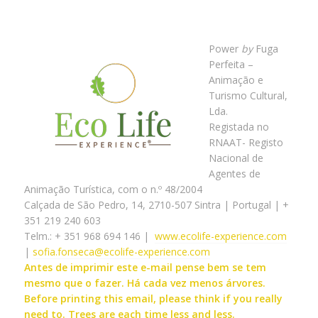
Power
by
Fuga
Perfeita –
Animação e
Turismo Cultural,
Lda.
Registada no
RNAAT- Registo
Nacional de
Agentes de
Animação Turística, com o n.º 48/2004
Calçada de São Pedro, 14, 2710-507 Sintra | Portugal | +
351 219 240 603
Telm.: + 351 968 694 146 |
www.ecolife-experience.com
|
sofia.fonseca@ecolife-experience.com
Antes de imprimir este
e-mail pense bem se tem
mesmo
que o fazer.
Há cada vez menos árvores.
Before printing this email, please think if you really
need to.
Trees are each time less and less.