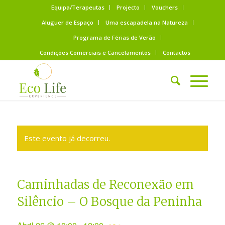
Equipa/Terapeutas
Projecto
Vouchers
Aluguer de Espaço
Uma escapadela na Natureza
Programa de Férias de Verão
Condições Comerciais e Cancelamentos
Contactos
Este evento já decorreu.
Caminhadas de Reconexão em
Silêncio – O Bosque da Peninha