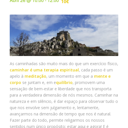
Abril 26 @ 10:00
-
12:00
10€
As caminhadas são muito mais do que um exercício físico,
caminhar é
uma terapia espiritual
, cada passo é um
apelo à
meditação
, um momento em que a
mente e
corpo
se juntam e, em e
quilíbrio
, promovem uma
sensação de bem-estar e liberdade que nos transporta
para a verdadeira dimensão de nós mesmos. Caminhar na
natureza e em silêncio, é dar espaço para observar tudo o
que nos envolve sem julgamento e, lentamente,
avançarmos na dimensão de tempo que nos é natural.
Fazer parte do todo, permite religarmos os nossos
sentidos num único propósito; estar aqui e agora! E é