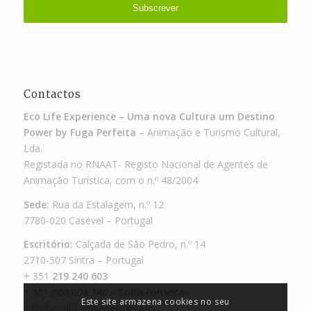
Contactos
Eco Life Experience – Uma nova Cultura um Destino
Power by Fuga Perfeita
– Animação e Turismo Cultural,
Lda.
Registada no RNAAT- Registo Nacional de Agentes de
Animação Turística, com o n.º 48/2004
Sede:
Rua da Estalagem, n.º 12
7780-020 Casével – Portugal
Escritório:
Calçada de São Pedro, n.º 14
2710-507 Sintra – Portugal
+ 351
219 240 603
+ 351
968 694 146 – Sofia Fonseca
Este site armazena cookies no seu
info@ecolife-experience.com