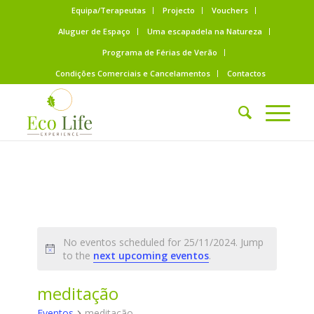
Equipa/Terapeutas
Projecto
Vouchers
Aluguer de Espaço
Uma escapadela na Natureza
Programa de Férias de Verão
Condições Comerciais e Cancelamentos
Contactos
No eventos scheduled for 25/11/2024. Jump
to the
next upcoming eventos
.
meditação
Eventos
meditação