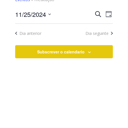
Eventos
Evento
11/25/2024
Pesquisar
Day
Views
Search
Selecione
Naviga
data
and
Dia anterior
Dia seguinte
Views
Navigati
Subscrever o calendario