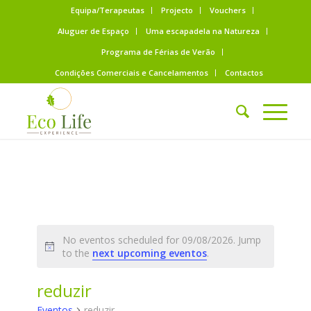
Equipa/Terapeutas
Projecto
Vouchers
Aluguer de Espaço
Uma escapadela na Natureza
Programa de Férias de Verão
Condições Comerciais e Cancelamentos
Contactos
No eventos scheduled for 09/08/2026. Jump
to the
next upcoming eventos
.
reduzir
Eventos
reduzir