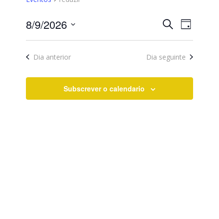
Eventos
Evento
8/9/2026
Pesquisar
Day
Views
Search
Selecione
Naviga
data
and
Dia anterior
Dia seguinte
Views
Navigati
Subscrever o calendario