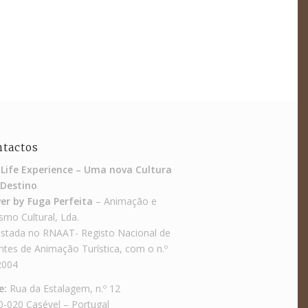
ntactos
 Life Experience – Uma nova Cultura
Destino
er by Fuga Perfeita
– Animação e
smo Cultural, Lda.
istada no RNAAT- Registo Nacional de
tes de Animação Turística, com o n.º
2004
e:
Rua da Estalagem, n.º 12
0-020 Casével – Portugal