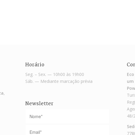
Horário
Co
Seg. – Sex. — 10h00 às 19h00
Eco
Sáb. — Mediante marcação prévia
um 
Pow
za
,
Turi
Reg
Newsletter
Agen
48/
Sed
778