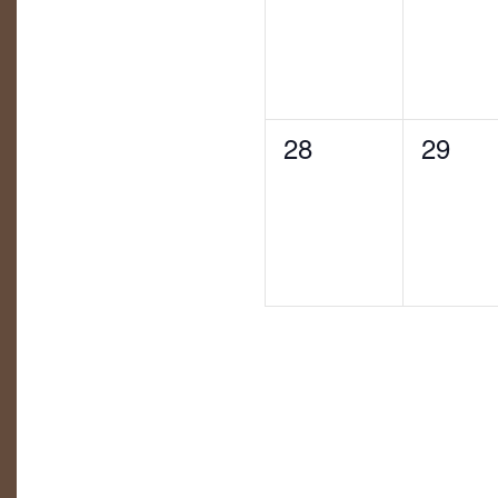
0
0
28
29
eventos,
evento