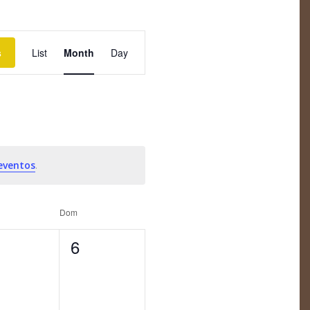
Evento
Views
s
List
Month
Day
Navigation
eventos
.
Dom
0
6
entos,
eventos,