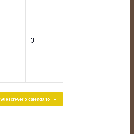
0
3
entos,
eventos,
Subscrever o calendario