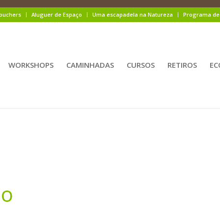
ouchers
Aluguer de Espaço
Uma escapadela na Natureza
Programa de 
WORKSHOPS
CAMINHADAS
CURSOS
RETIROS
EC
no