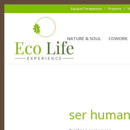
Equipa/Terapeutas
Projecto
V
NATURE & SOUL
COWORK
ser huma