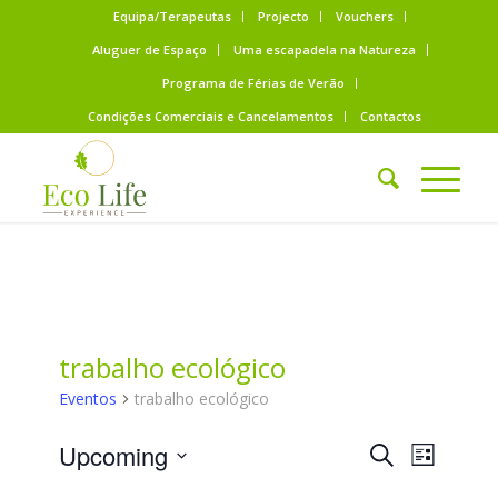
Equipa/Terapeutas
Projecto
Vouchers
Aluguer de Espaço
Uma escapadela na Natureza
Programa de Férias de Verão
Condições Comerciais e Cancelamentos
Contactos
trabalho ecológico
Eventos
trabalho ecológico
Eventos
Evento
Upcoming
Pesquisar
List
Views
Search
Selecione