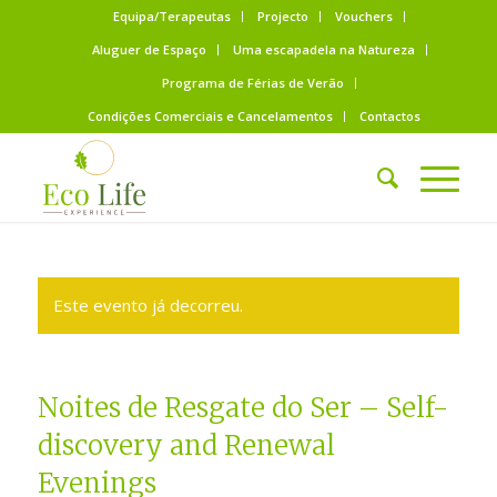
Equipa/Terapeutas
Projecto
Vouchers
Aluguer de Espaço
Uma escapadela na Natureza
Programa de Férias de Verão
Condições Comerciais e Cancelamentos
Contactos
Este evento já decorreu.
Noites de Resgate do Ser – Self-
discovery and Renewal
Evenings