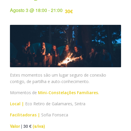
Agosto 3 @ 18:00
-
21:00
30€
Estes momentos são um lugar seguro de conexão
contigo, de partilha e auto-conhecimento.
Momentos de
Mini-Constelações Familiares.
Local |
Eco Retiro de Galamares, Sintra
Facilitadoras |
Sofia Fonseca
Valor
| 30 €
(s/iva)