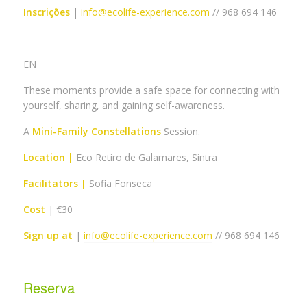
Inscrições
|
info@ecolife-experience.com
// 968 694 146
EN
These moments provide a safe space for connecting with
yourself, sharing, and gaining self-awareness.
A
Mini-Family Constellations
Session.
Location |
Eco Retiro de Galamares, Sintra
Facilitators |
Sofia Fonseca
Cost
| €30
Sign up at
|
info@ecolife-experience.com
// 968 694 146
Reserva