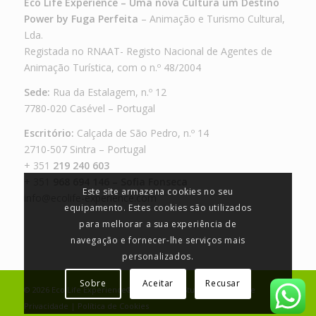
Eco Life Experience – Uma nova Cultura um Destino
Power by Fuga Perfeita
– Animação e Turismo Cultural,
Lda.
Registada no RNAAT- Registo Nacional de Agentes de
Animação Turística, com o n.º 48/2004
Sede:
Rua da Estalagem, n.º 12
7780-020 Casével – Portugal
Escritório:
Calçada de São Pedro, n.º 14
2710-507 Sintra – Portugal
+ 351
219 240 603
+ 351
968 694 146 – Sofia Fonseca
Este site armazena cookies no seu
info@ecolife-experience.com
equipamento. Estes cookies são utilizados
para melhorar a sua experiência de
navegação e fornecer-lhe serviços mais
personalizados.
Sobre
Aceitar
Recusar
©
2026
Eco Life Experience®
by
JA Design Studio
|
Política de
Privacidade
|
Política de Cookies