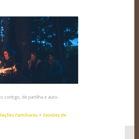
contigo, de partilha e auto-
lações Familiares
+
Sessões de