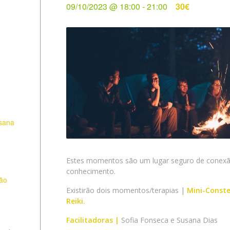
09/10/2023 @ 18:00
-
21:00
30€
sana
Estes momentos são um lugar seguro de conexão 
conhecimento.
ção
Existirão dois momentos/terapias |
Mini-Conste
Reiki.
Facilitadoras |
Sofia Fonseca e Susana Dias