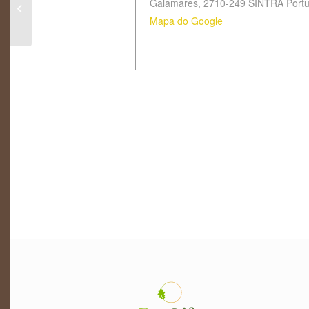
Galamares
,
2710-249 SINTRA
Port
Botânica em tecido e
Mapa do Google
papel