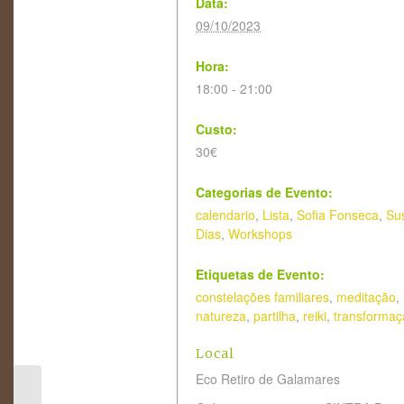
Data:
09/10/2023
Hora:
18:00 - 21:00
Custo:
30€
Categorias de Evento:
calendario
,
Lista
,
Sofia Fonseca
,
Su
Dias
,
Workshops
Etiquetas de Evento:
constelações familiares
,
meditação
,
natureza
,
partilha
,
reiki
,
transforma
Local
Eco Retiro de Galamares
Workshop Impressão