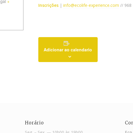
ugal
+
Inscrições
|
info@ecolife-experience.com
// 968
Adicionar ao calendario
Horário
Co
Seg. – Sex. — 10h00 às 19h00
Eco