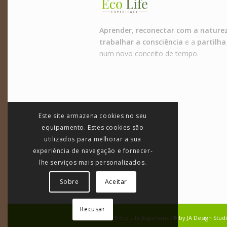
Aprender
,
reconectar com a nature
trabalhar a consciência
e a
partilha
num novo conceito de tempo.
Este site armazena cookies no seu
equipamento. Estes cookies são
utilizados para melhorar a sua
experiência de navegação e fornecer-
lhe serviços mais personalizados.
Sobre
Aceitar
Recusar
©
2026
Eco Life Experience®
by
JA Design Stud