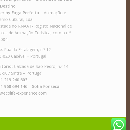
Destino
er by Fuga Perfeita
– Animação e
smo Cultural, Lda.
istada no RNAAT- Registo Nacional de
tes de Animação Turística, com o n.º
2004
e:
Rua da Estalagem, n.º 12
0-020 Casével – Portugal
itório:
Calçada de São Pedro, n.º 14
-507 Sintra – Portugal
51
219 240 603
51
968 694 146 – Sofia Fonseca
o@ecolife-experience.com