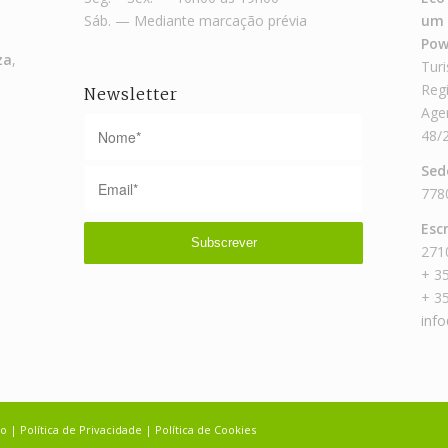
Sáb. — Mediante marcação prévia
um 
Pow
za
,
Turi
Reg
Newsletter
Agen
48/
Sed
778
Escr
2710
+ 3
+ 3
inf
io
|
Política de Privacidade
|
Política de Cookies