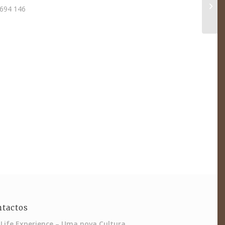
 694 146
ntactos
 Life Experience – Uma nova Cultura