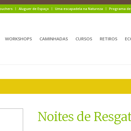
ouchers
Aluguer de Espaço
Uma escapadela na Natureza
Programa de 
WORKSHOPS
CAMINHADAS
CURSOS
RETIROS
EC
Noites de Resgat